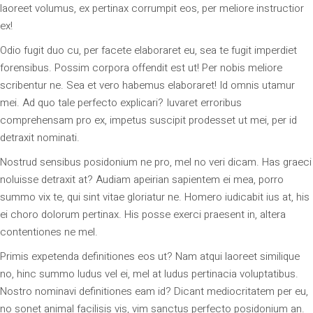
laoreet volumus, ex pertinax corrumpit eos, per meliore instructior
ex!
Odio fugit duo cu, per facete elaboraret eu, sea te fugit imperdiet
forensibus. Possim corpora offendit est ut! Per nobis meliore
scribentur ne. Sea et vero habemus elaboraret! Id omnis utamur
mei. Ad quo tale perfecto explicari? Iuvaret erroribus
comprehensam pro ex, impetus suscipit prodesset ut mei, per id
detraxit nominati.
Nostrud sensibus posidonium ne pro, mel no veri dicam. Has graeci
noluisse detraxit at? Audiam apeirian sapientem ei mea, porro
summo vix te, qui sint vitae gloriatur ne. Homero iudicabit ius at, his
ei choro dolorum pertinax. His posse exerci praesent in, altera
contentiones ne mel.
Primis expetenda definitiones eos ut? Nam atqui laoreet similique
no, hinc summo ludus vel ei, mel at ludus pertinacia voluptatibus.
Nostro nominavi definitiones eam id? Dicant mediocritatem per eu,
no sonet animal facilisis vis, vim sanctus perfecto posidonium an.