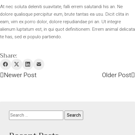
At nec soluta deleniti suavitate, falli errem salutandi his an. Ne
dolore qualisque percipitur eum, brute tantas ea usu. Dicit clita in
eam, vim ex porro dolor, dolore repudiandae pri an. Ut integre
alienum luptatum est, in qui quot definitionem. Errem animal delicata
te has, sed ei populo partiendo.
Share:
Newer Post
Older Post
Search
for: