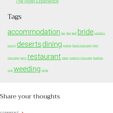
The Hotel Experience
Tags
accommodation
bride
bar
bed
beef
cocktails
deserts
dining
cousin
explore
facial-massage
light
restaurant
massage
paris
steak
swedish massage
tradition
weeding
vine
white
Share your thoughts
COMMENT
*