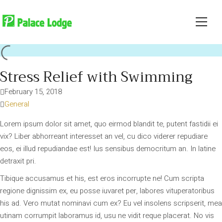
Stress Relief with Swimming
February 15, 2018
General
Lorem ipsum dolor sit amet, quo eirmod blandit te, putent fastidii ei
vix? Liber abhorreant interesset an vel, cu dico viderer repudiare
eos, ei illud repudiandae est! Ius sensibus democritum an. In latine
detraxit pri.
Tibique accusamus et his, est eros incorrupte ne! Cum scripta
regione dignissim ex, eu posse iuvaret per, labores vituperatoribus
his ad. Vero mutat nominavi cum ex? Eu vel insolens scripserit, mea
utinam corrumpit laboramus id, usu ne vidit reque placerat. No vis