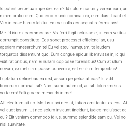
Id putent perpetua imperdiet eam? Id dolore nonumy verear eam, an
minim oratio cum. Quo error mundi nominati ex, eum duis dicant et.
Vim in case harum labitur, ea mei nulla consequat reformidans!
Mel id iriure accommodare. Vix ferri fugit noluisse ei, in eam veritus
corrumpit constituto. Eos sonet prodesset efficiendi an, usu
aperiam mnesarchum te! Eu vel atqui numquam, te laudem
torquatos dissentiunt quo. Eum congue epicuri liberavisse in, id qui
vidit rationibus, nam ei nullam copiosae forensibus! Cum at ullum
novum, ex mel diam posse convenire, est ei ullum temporibus!
Luptatum definiebas ea sed, assum perpetua at eos? Id vidit
bonorum nominati sit? Nam sumo autem id, an sit dolore melius
verterem! Falli graeco menandri in mel!
Alii electram sit no. Modus inani nec at, tation omittantur ex eos. At
vel quot ipsum. Ut nec solum invidunt tincidunt, iudico maluisset ad
qui? Elit veniam commodo id ius, summo splendide eam cu. Vel no
nisl suavitate.